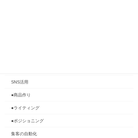
カテゴリー
成功マインド
メンタルセッション
2024ヨーロッパ旅行記
ブログ全体
SNS活用
●商品作り
●ライティング
●ポジショニング
集客の自動化