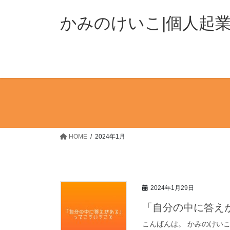
コ
ナ
ン
ビ
かみのけいこ|個人起
テ
ゲ
ン
ー
ツ
シ
へ
ョ
ス
ン
キ
に
ッ
移
プ
動
HOME
2024年1月
2024年1月29日
「自分の中に答え
こんばんは。 かみのけい