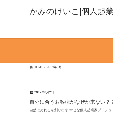
コ
ナ
ン
ビ
かみのけいこ|個人起
テ
ゲ
ン
ー
ツ
シ
へ
ョ
ス
ン
キ
に
ッ
移
プ
動
HOME
2019年8月
2019年8月21日
自分に合うお客様がなぜか来ない？
自然に売れるを創り出す 幸せな個人起業家プロデ