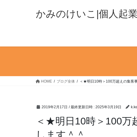
コ
ナ
ン
ビ
かみのけいこ|個人起
テ
ゲ
ン
ー
ツ
シ
へ
ョ
ス
ン
キ
に
ッ
移
プ
動
HOME
ブログ全体
＜★明日10時＞100万超えの集
2019年2月17日
/ 最終更新日時 :
2025年3月19日
k.k
＜★明日10時＞100
します＾＾