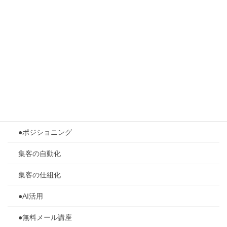
メンタルセッション
2024ヨーロッパ旅行記
ブログ全体
SNS活用
●商品作り
●ライティング
●ポジショニング
集客の自動化
集客の仕組化
●AI活用
●無料メール講座